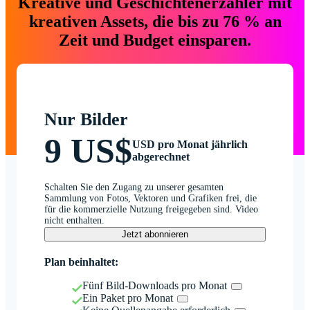
Kreative und Geschichtenerzähler mit
kreativen Assets, die bis zu 76 % an
Zeit und Budget einsparen.
Nur Bilder
9 US$
USD pro Monat jährlich
abgerechnet
Schalten Sie den Zugang zu unserer gesamten
Sammlung von Fotos, Vektoren und Grafiken frei, die
für die kommerzielle Nutzung freigegeben sind. Video
nicht enthalten.
Jetzt abonnieren
Plan beinhaltet:
Fünf Bild-Downloads pro Monat
Ein Paket pro Monat