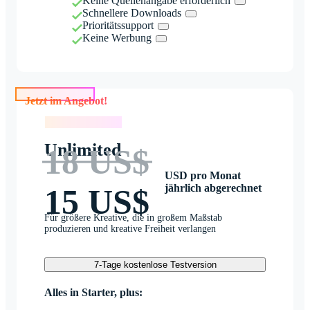
Keine Quellenangabe erforderlich
Schnellere Downloads
Prioritätssupport
Keine Werbung
Jetzt im Angebot!
Jetzt im Angebot!
Unlimited
18 US$
USD pro Monat
jährlich abgerechnet
15 US$
Für größere Kreative, die in großem Maßstab
produzieren und kreative Freiheit verlangen
7-Tage kostenlose Testversion
Alles in Starter, plus: