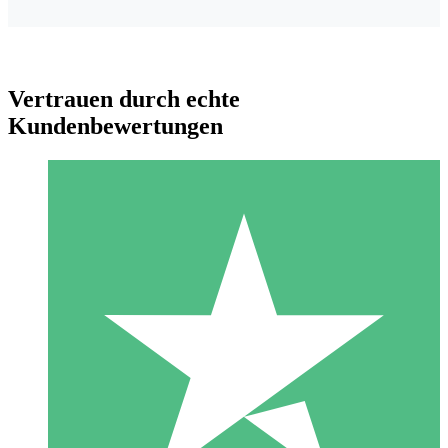
Vertrauen durch echte
Kundenbewertungen
Individuelle Credit-Pakete
Zahlen Sie nach Bedarf mit Download-Credits. Keine
monatliche Verpflichtung erforderlich.
1 Download
10
US$
00