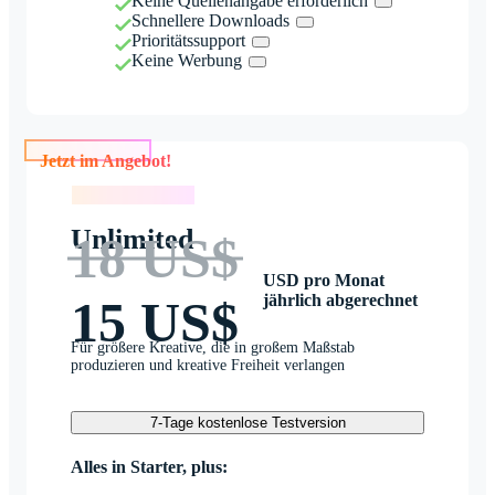
Keine Quellenangabe erforderlich
Schnellere Downloads
Prioritätssupport
Keine Werbung
Jetzt im Angebot!
Jetzt im Angebot!
Unlimited
18 US$
USD pro Monat
jährlich abgerechnet
15 US$
Für größere Kreative, die in großem Maßstab
produzieren und kreative Freiheit verlangen
7-Tage kostenlose Testversion
Alles in Starter, plus: