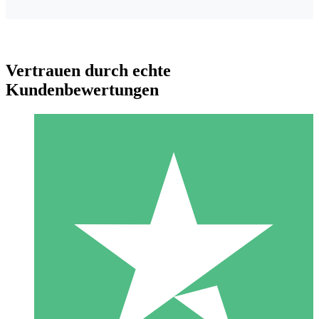
Vertrauen durch echte
Kundenbewertungen
Individuelle Credit-Pakete
Zahlen Sie nach Bedarf mit Download-Credits. Keine
monatliche Verpflichtung erforderlich.
1 Download
10
US$
00