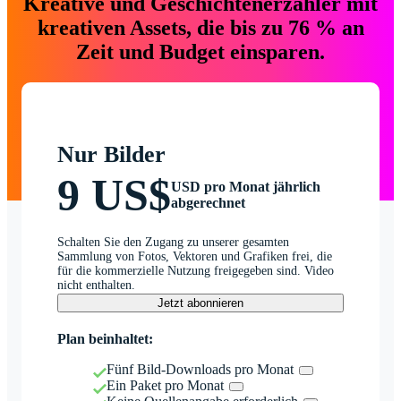
Kreative und Geschichtenerzähler mit
kreativen Assets, die bis zu 76 % an
Zeit und Budget einsparen.
Nur Bilder
9 US$
USD pro Monat jährlich
abgerechnet
Schalten Sie den Zugang zu unserer gesamten
Sammlung von Fotos, Vektoren und Grafiken frei, die
für die kommerzielle Nutzung freigegeben sind. Video
nicht enthalten.
Jetzt abonnieren
Plan beinhaltet:
Fünf Bild-Downloads pro Monat
Ein Paket pro Monat