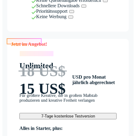
Keine Quellenangabe erforderlich
Schnellere Downloads
Prioritätssupport
Keine Werbung
Jetzt im Angebot!
Jetzt im Angebot!
Unlimited
18 US$
USD pro Monat
jährlich abgerechnet
15 US$
Für größere Kreative, die in großem Maßstab
produzieren und kreative Freiheit verlangen
7-Tage kostenlose Testversion
Alles in Starter, plus: