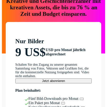
Kreative und Geschichtenerzähler mit
kreativen Assets, die bis zu 76 % an
Zeit und Budget einsparen.
Nur Bilder
9 US$
USD pro Monat jährlich
abgerechnet
Schalten Sie den Zugang zu unserer gesamten
Sammlung von Fotos, Vektoren und Grafiken frei, die
für die kommerzielle Nutzung freigegeben sind. Video
nicht enthalten.
Jetzt abonnieren
Plan beinhaltet:
Fünf Bild-Downloads pro Monat
Ein Paket pro Monat