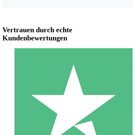
Vertrauen durch echte
Kundenbewertungen
Individuelle Credit-Pakete
Zahlen Sie nach Bedarf mit Download-Credits. Keine
monatliche Verpflichtung erforderlich.
1 Download
10
US$
00