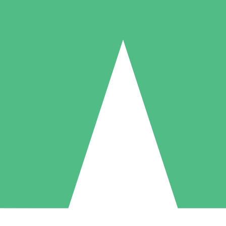
Individuelle Credit-Pakete
 nach Bedarf mit Download-Credits. Keine monatliche Verpflichtung er
1 Download
5 Downloads
10 Downloa
10
15
20
US$
00
US$
00
US$
0