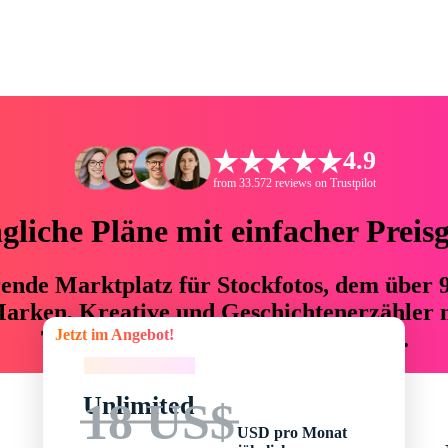
4.9
from 33.572 reviews on Trustpilot
liche Pläne mit einfacher Preis
hrende Marktplatz für Stockfotos, dem über
arken, Kreative und Geschichtenerzähler mi
Jetzt im Angebot!
76 % an Zeit und Budget einsparen.
Jetzt im Angebot!
Unlimited
18 US$
USD pro Monat