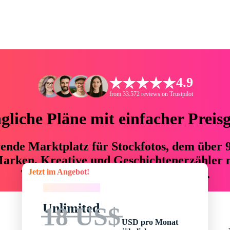
4.9
from 33.572 reviews on Trustpilot
liche Pläne mit einfacher Preis
hrende Marktplatz für Stockfotos, dem über
arken, Kreative und Geschichtenerzähler mi
Jetzt im Angebot!
76 % an Zeit und Budget einsparen.
Jetzt im Angebot!
Unlimited
18 US$
USD pro Monat