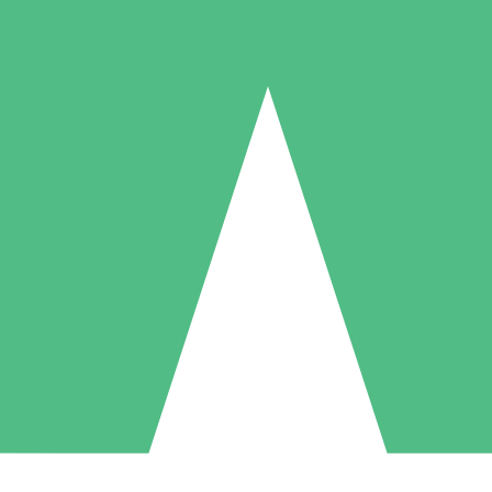
Individuelle Credit-Pakete
 nach Bedarf mit Download-Credits. Keine monatliche Verpflichtung er
1 Download
5 Downloads
10 Downloa
10
15
20
US$
00
US$
00
US$
0