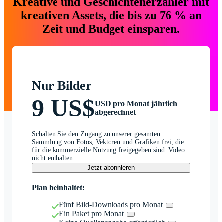
Kreative und Geschichtenerzähler mit
kreativen Assets, die bis zu 76 % an
Zeit und Budget einsparen.
Nur Bilder
9 US$
USD pro Monat jährlich
abgerechnet
Schalten Sie den Zugang zu unserer gesamten
Sammlung von Fotos, Vektoren und Grafiken frei, die
für die kommerzielle Nutzung freigegeben sind. Video
nicht enthalten.
Jetzt abonnieren
Plan beinhaltet:
Fünf Bild-Downloads pro Monat
Ein Paket pro Monat