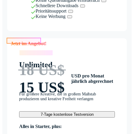
Keine Quellenangabe erforderlich
Schnellere Downloads
Prioritätssupport
Keine Werbung
Jetzt im Angebot!
Jetzt im Angebot!
Unlimited
18 US$
USD pro Monat
jährlich abgerechnet
15 US$
Für größere Kreative, die in großem Maßstab
produzieren und kreative Freiheit verlangen
7-Tage kostenlose Testversion
Alles in Starter, plus: