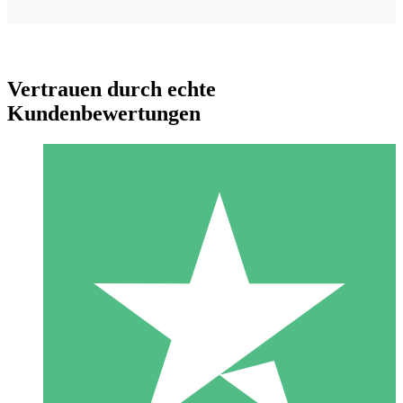
Vertrauen durch echte
Kundenbewertungen
Individuelle Credit-Pakete
Zahlen Sie nach Bedarf mit Download-Credits. Keine
monatliche Verpflichtung erforderlich.
1 Download
10
US$
00