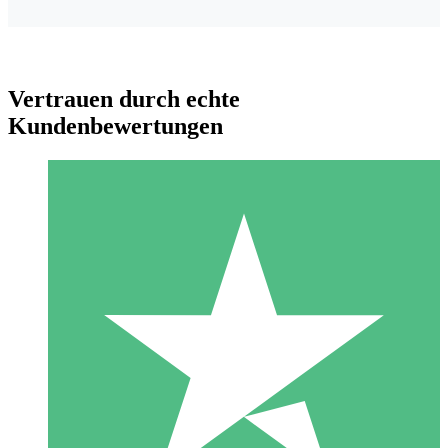
Vertrauen durch echte
Kundenbewertungen
Individuelle Credit-Pakete
Zahlen Sie nach Bedarf mit Download-Credits. Keine
monatliche Verpflichtung erforderlich.
1 Download
10
US$
00