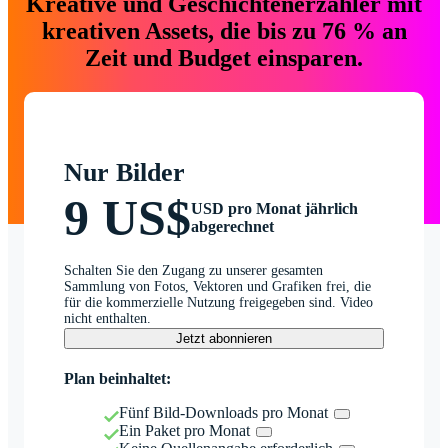
Kreative und Geschichtenerzähler mit
kreativen Assets, die bis zu 76 % an
Zeit und Budget einsparen.
Nur Bilder
9 US$
USD pro Monat jährlich
abgerechnet
Schalten Sie den Zugang zu unserer gesamten
Sammlung von Fotos, Vektoren und Grafiken frei, die
für die kommerzielle Nutzung freigegeben sind. Video
nicht enthalten.
Jetzt abonnieren
Plan beinhaltet:
Fünf Bild-Downloads pro Monat
Ein Paket pro Monat