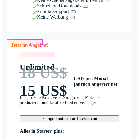
Keine Quellenangabe erforderlich
Schnellere Downloads
Prioritätssupport
Keine Werbung
Jetzt im Angebot!
Jetzt im Angebot!
Unlimited
18 US$
USD pro Monat
jährlich abgerechnet
15 US$
Für größere Kreative, die in großem Maßstab
produzieren und kreative Freiheit verlangen
7-Tage kostenlose Testversion
Alles in Starter, plus: