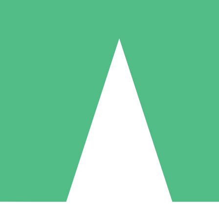
Individuelle Credit-Pakete
 nach Bedarf mit Download-Credits. Keine monatliche Verpflichtung er
1 Download
5 Downloads
10 Downloa
10
15
20
US$
00
US$
00
US$
0