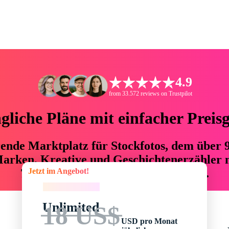
4.9
from 33.572 reviews on Trustpilot
liche Pläne mit einfacher Preis
hrende Marktplatz für Stockfotos, dem über
arken, Kreative und Geschichtenerzähler mi
Jetzt im Angebot!
76 % an Zeit und Budget einsparen.
Jetzt im Angebot!
Unlimited
18 US$
USD pro Monat