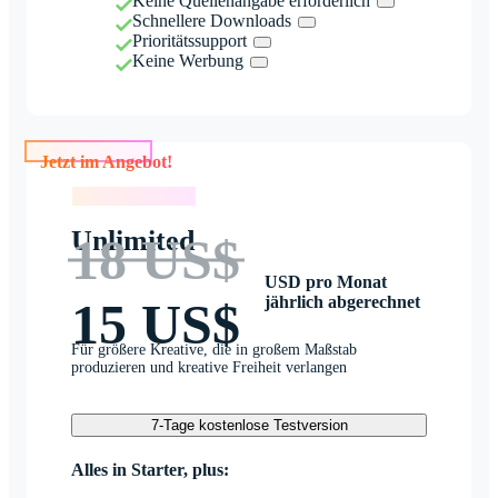
Keine Quellenangabe erforderlich
Schnellere Downloads
Prioritätssupport
Keine Werbung
Jetzt im Angebot!
Jetzt im Angebot!
Unlimited
18 US$
USD pro Monat
jährlich abgerechnet
15 US$
Für größere Kreative, die in großem Maßstab
produzieren und kreative Freiheit verlangen
7-Tage kostenlose Testversion
Alles in Starter, plus: