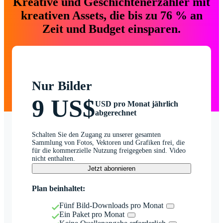
Kreative und Geschichtenerzähler mit
kreativen Assets, die bis zu 76 % an
Zeit und Budget einsparen.
Nur Bilder
9 US$
USD pro Monat jährlich
abgerechnet
Schalten Sie den Zugang zu unserer gesamten
Sammlung von Fotos, Vektoren und Grafiken frei, die
für die kommerzielle Nutzung freigegeben sind. Video
nicht enthalten.
Jetzt abonnieren
Plan beinhaltet:
Fünf Bild-Downloads pro Monat
Ein Paket pro Monat