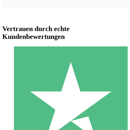
Vertrauen durch echte
Kundenbewertungen
Individuelle Credit-Pakete
Zahlen Sie nach Bedarf mit Download-Credits. Keine
monatliche Verpflichtung erforderlich.
1 Download
10
US$
00