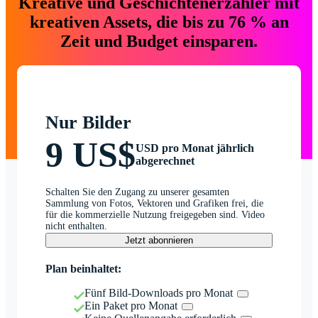
Kreative und Geschichtenerzähler mit
kreativen Assets, die bis zu 76 % an
Zeit und Budget einsparen.
Nur Bilder
9 US$
USD pro Monat jährlich
abgerechnet
Schalten Sie den Zugang zu unserer gesamten
Sammlung von Fotos, Vektoren und Grafiken frei, die
für die kommerzielle Nutzung freigegeben sind. Video
nicht enthalten.
Jetzt abonnieren
Plan beinhaltet:
Fünf Bild-Downloads pro Monat
Ein Paket pro Monat