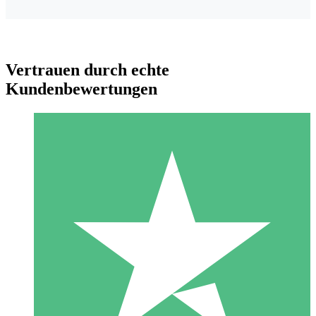
Vertrauen durch echte
Kundenbewertungen
Individuelle Credit-Pakete
Zahlen Sie nach Bedarf mit Download-Credits. Keine
monatliche Verpflichtung erforderlich.
1 Download
10
US$
00