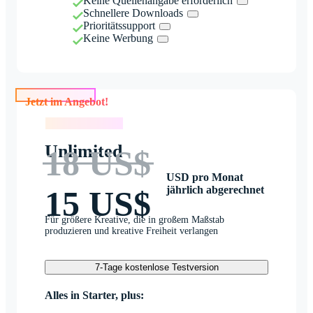
Keine Quellenangabe erforderlich
Schnellere Downloads
Prioritätssupport
Keine Werbung
Jetzt im Angebot!
Jetzt im Angebot!
Unlimited
18 US$
USD pro Monat
jährlich abgerechnet
15 US$
Für größere Kreative, die in großem Maßstab
produzieren und kreative Freiheit verlangen
7-Tage kostenlose Testversion
Alles in Starter, plus: