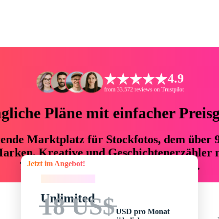
4.9
from 33.572 reviews on Trustpilot
liche Pläne mit einfacher Preis
hrende Marktplatz für Stockfotos, dem über
arken, Kreative und Geschichtenerzähler mi
Jetzt im Angebot!
76 % an Zeit und Budget einsparen.
Jetzt im Angebot!
Unlimited
18 US$
USD pro Monat