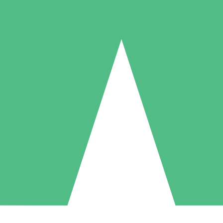
Individuelle Credit-Pakete
 nach Bedarf mit Download-Credits. Keine monatliche Verpflichtung er
1 Download
5 Downloads
10 Downloa
10
15
20
US$
00
US$
00
US$
0