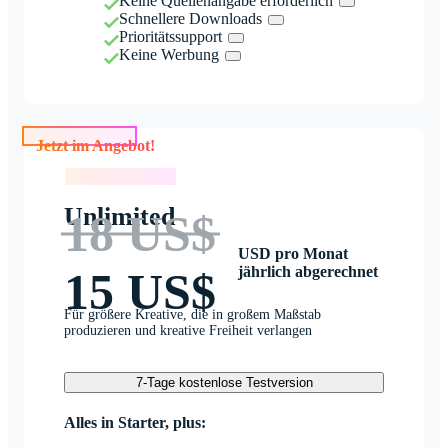
Keine Quellenangabe erforderlich
Schnellere Downloads
Prioritätssupport
Keine Werbung
Jetzt im Angebot!
Jetzt im Angebot!
Unlimited
18 US$
USD pro Monat
jährlich abgerechnet
15 US$
Für größere Kreative, die in großem Maßstab
produzieren und kreative Freiheit verlangen
7-Tage kostenlose Testversion
Alles in Starter, plus: