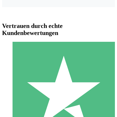
Vertrauen durch echte
Kundenbewertungen
Individuelle Credit-Pakete
Zahlen Sie nach Bedarf mit Download-Credits. Keine
monatliche Verpflichtung erforderlich.
1 Download
10
US$
00