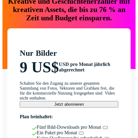
Kreative und Geschichtenerzähler mit
kreativen Assets, die bis zu 76 % an
Zeit und Budget einsparen.
Nur Bilder
9 US$
USD pro Monat jährlich
abgerechnet
Schalten Sie den Zugang zu unserer gesamten
Sammlung von Fotos, Vektoren und Grafiken frei, die
für die kommerzielle Nutzung freigegeben sind. Video
nicht enthalten.
Jetzt abonnieren
Plan beinhaltet:
Fünf Bild-Downloads pro Monat
Ein Paket pro Monat