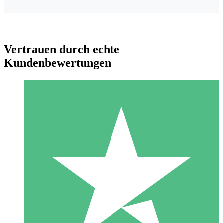
Vertrauen durch echte
Kundenbewertungen
Individuelle Credit-Pakete
Zahlen Sie nach Bedarf mit Download-Credits. Keine
monatliche Verpflichtung erforderlich.
1 Download
10
US$
00