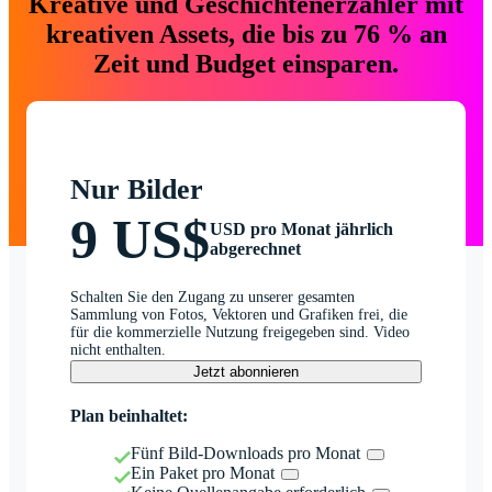
Kreative und Geschichtenerzähler mit
kreativen Assets, die bis zu 76 % an
Zeit und Budget einsparen.
Nur Bilder
9 US$
USD pro Monat jährlich
abgerechnet
Schalten Sie den Zugang zu unserer gesamten
Sammlung von Fotos, Vektoren und Grafiken frei, die
für die kommerzielle Nutzung freigegeben sind. Video
nicht enthalten.
Jetzt abonnieren
Plan beinhaltet:
Fünf Bild-Downloads pro Monat
Ein Paket pro Monat