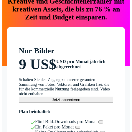
Kreative und Geschichtenerzähler mit
kreativen Assets, die bis zu 76 % an
Zeit und Budget einsparen.
Nur Bilder
9 US$
USD pro Monat jährlich
abgerechnet
Schalten Sie den Zugang zu unserer gesamten
Sammlung von Fotos, Vektoren und Grafiken frei, die
für die kommerzielle Nutzung freigegeben sind. Video
nicht enthalten.
Jetzt abonnieren
Plan beinhaltet:
Fünf Bild-Downloads pro Monat
Ein Paket pro Monat