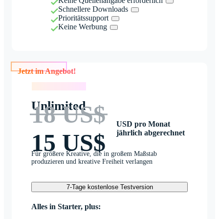
Keine Quellenangabe erforderlich
Schnellere Downloads
Prioritätssupport
Keine Werbung
Jetzt im Angebot!
Jetzt im Angebot!
Unlimited
18 US$
USD pro Monat
jährlich abgerechnet
15 US$
Für größere Kreative, die in großem Maßstab
produzieren und kreative Freiheit verlangen
7-Tage kostenlose Testversion
Alles in Starter, plus: