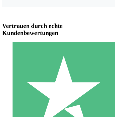
Vertrauen durch echte
Kundenbewertungen
Individuelle Credit-Pakete
Zahlen Sie nach Bedarf mit Download-Credits. Keine
monatliche Verpflichtung erforderlich.
1 Download
10
US$
00