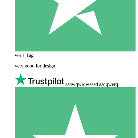
vor 1 Tag
very good for design
asdwqwrqweasd asdqwerq