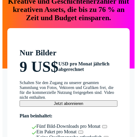
Kreative und Geschichtenerzähler mit
kreativen Assets, die bis zu 76 % an
Zeit und Budget einsparen.
Nur Bilder
9 US$
USD pro Monat jährlich
abgerechnet
Schalten Sie den Zugang zu unserer gesamten
Sammlung von Fotos, Vektoren und Grafiken frei, die
für die kommerzielle Nutzung freigegeben sind. Video
nicht enthalten.
Jetzt abonnieren
Plan beinhaltet:
Fünf Bild-Downloads pro Monat
Ein Paket pro Monat