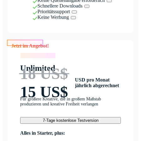
Keine Quellenangabe erforderlich
Schnellere Downloads
Prioritätssupport
Keine Werbung
Jetzt im Angebot!
Jetzt im Angebot!
Unlimited
18 US$
USD pro Monat
jährlich abgerechnet
15 US$
Für größere Kreative, die in großem Maßstab
produzieren und kreative Freiheit verlangen
7-Tage kostenlose Testversion
Alles in Starter, plus: