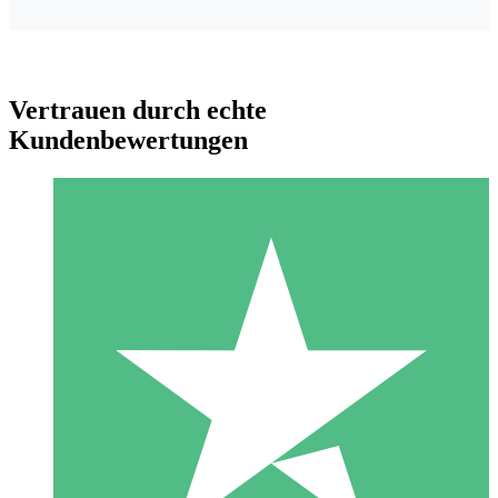
Vertrauen durch echte
Kundenbewertungen
Individuelle Credit-Pakete
Zahlen Sie nach Bedarf mit Download-Credits. Keine
monatliche Verpflichtung erforderlich.
1 Download
10
US$
00