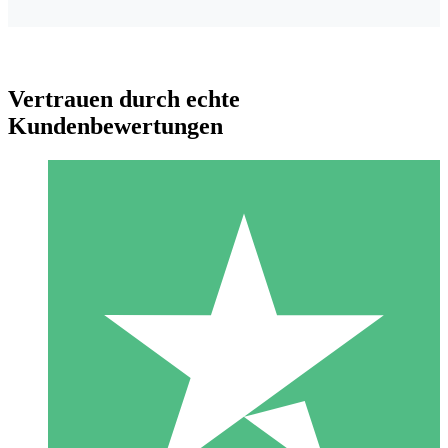
Vertrauen durch echte
Kundenbewertungen
Individuelle Credit-Pakete
Zahlen Sie nach Bedarf mit Download-Credits. Keine
monatliche Verpflichtung erforderlich.
1 Download
10
US$
00