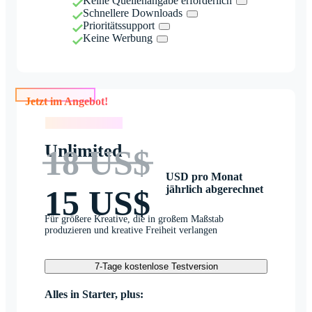
Keine Quellenangabe erforderlich
Schnellere Downloads
Prioritätssupport
Keine Werbung
Jetzt im Angebot!
Jetzt im Angebot!
Unlimited
18 US$
USD pro Monat
jährlich abgerechnet
15 US$
Für größere Kreative, die in großem Maßstab
produzieren und kreative Freiheit verlangen
7-Tage kostenlose Testversion
Alles in Starter, plus: