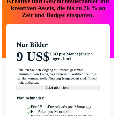
Kreative und Geschichtenerzähler mit
kreativen Assets, die bis zu 76 % an
Zeit und Budget einsparen.
Nur Bilder
9 US$
USD pro Monat jährlich
abgerechnet
Schalten Sie den Zugang zu unserer gesamten
Sammlung von Fotos, Vektoren und Grafiken frei, die
für die kommerzielle Nutzung freigegeben sind. Video
nicht enthalten.
Jetzt abonnieren
Plan beinhaltet:
Fünf Bild-Downloads pro Monat
Ein Paket pro Monat