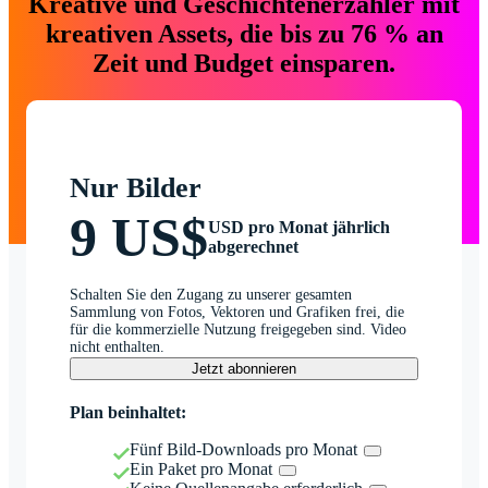
Kreative und Geschichtenerzähler mit
kreativen Assets, die bis zu 76 % an
Zeit und Budget einsparen.
Nur Bilder
9 US$
USD pro Monat jährlich
abgerechnet
Schalten Sie den Zugang zu unserer gesamten
Sammlung von Fotos, Vektoren und Grafiken frei, die
für die kommerzielle Nutzung freigegeben sind. Video
nicht enthalten.
Jetzt abonnieren
Plan beinhaltet:
Fünf Bild-Downloads pro Monat
Ein Paket pro Monat