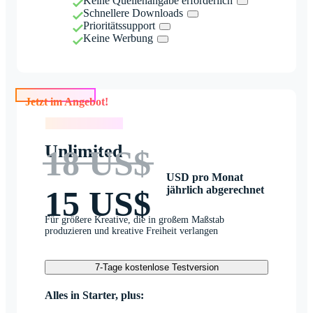
Keine Quellenangabe erforderlich
Schnellere Downloads
Prioritätssupport
Keine Werbung
Jetzt im Angebot!
Jetzt im Angebot!
Unlimited
18 US$
USD pro Monat
jährlich abgerechnet
15 US$
Für größere Kreative, die in großem Maßstab
produzieren und kreative Freiheit verlangen
7-Tage kostenlose Testversion
Alles in Starter, plus: