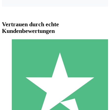
Vertrauen durch echte
Kundenbewertungen
Individuelle Credit-Pakete
Zahlen Sie nach Bedarf mit Download-Credits. Keine
monatliche Verpflichtung erforderlich.
1 Download
10
US$
00