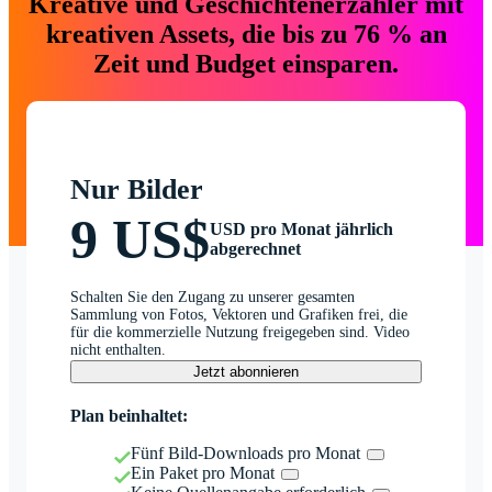
Kreative und Geschichtenerzähler mit
kreativen Assets, die bis zu 76 % an
Zeit und Budget einsparen.
Nur Bilder
9 US$
USD pro Monat jährlich
abgerechnet
Schalten Sie den Zugang zu unserer gesamten
Sammlung von Fotos, Vektoren und Grafiken frei, die
für die kommerzielle Nutzung freigegeben sind. Video
nicht enthalten.
Jetzt abonnieren
Plan beinhaltet:
Fünf Bild-Downloads pro Monat
Ein Paket pro Monat