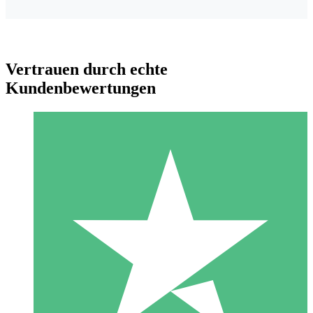
Vertrauen durch echte
Kundenbewertungen
Individuelle Credit-Pakete
Zahlen Sie nach Bedarf mit Download-Credits. Keine
monatliche Verpflichtung erforderlich.
1 Download
10
US$
00