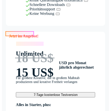
Keine Quellenangabe erforderlich
Schnellere Downloads
Prioritätssupport
Keine Werbung
Jetzt im Angebot!
Jetzt im Angebot!
Unlimited
18 US$
USD pro Monat
jährlich abgerechnet
15 US$
Für größere Kreative, die in großem Maßstab
produzieren und kreative Freiheit verlangen
7-Tage kostenlose Testversion
Alles in Starter, plus: