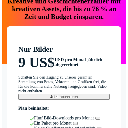
Kreative und Geschichtenerzähler mit
kreativen Assets, die bis zu 76 % an
Zeit und Budget einsparen.
Nur Bilder
9 US$
USD pro Monat jährlich
abgerechnet
Schalten Sie den Zugang zu unserer gesamten
Sammlung von Fotos, Vektoren und Grafiken frei, die
für die kommerzielle Nutzung freigegeben sind. Video
nicht enthalten.
Jetzt abonnieren
Plan beinhaltet:
Fünf Bild-Downloads pro Monat
Ein Paket pro Monat