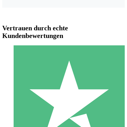
Vertrauen durch echte
Kundenbewertungen
Individuelle Credit-Pakete
Zahlen Sie nach Bedarf mit Download-Credits. Keine
monatliche Verpflichtung erforderlich.
1 Download
10
US$
00