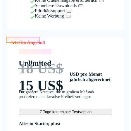
Keine Quellenangabe erforderlich
Schnellere Downloads
Prioritätssupport
Keine Werbung
Jetzt im Angebot!
Jetzt im Angebot!
Unlimited
18 US$
USD pro Monat
jährlich abgerechnet
15 US$
Für größere Kreative, die in großem Maßstab
produzieren und kreative Freiheit verlangen
7-Tage kostenlose Testversion
Alles in Starter, plus: