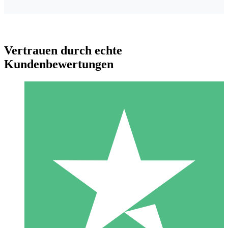
Vertrauen durch echte
Kundenbewertungen
Individuelle Credit-Pakete
Zahlen Sie nach Bedarf mit Download-Credits. Keine
monatliche Verpflichtung erforderlich.
1 Download
10
US$
00