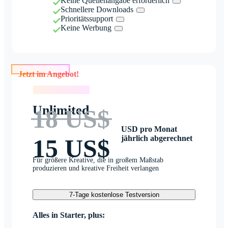
Keine Quellenangabe erforderlich
Schnellere Downloads
Prioritätssupport
Keine Werbung
Jetzt im Angebot!
Jetzt im Angebot!
Unlimited
18 US$
USD pro Monat
jährlich abgerechnet
15 US$
Für größere Kreative, die in großem Maßstab
produzieren und kreative Freiheit verlangen
7-Tage kostenlose Testversion
Alles in Starter, plus: