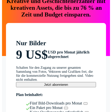
Kreative und Geschichtenerzähler mit
kreativen Assets, die bis zu 76 % an
Zeit und Budget einsparen.
Nur Bilder
9 US$
USD pro Monat jährlich
abgerechnet
Schalten Sie den Zugang zu unserer gesamten
Sammlung von Fotos, Vektoren und Grafiken frei, die
für die kommerzielle Nutzung freigegeben sind. Video
nicht enthalten.
Jetzt abonnieren
Plan beinhaltet:
Fünf Bild-Downloads pro Monat
Ein Paket pro Monat