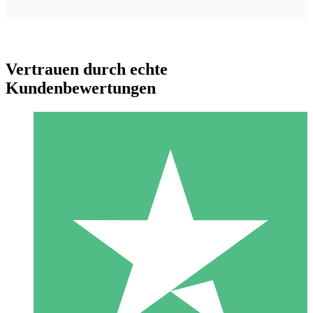
Vertrauen durch echte
Kundenbewertungen
Individuelle Credit-Pakete
Zahlen Sie nach Bedarf mit Download-Credits. Keine
monatliche Verpflichtung erforderlich.
1 Download
10
US$
00