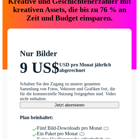
Kreative und Geschichtenerzähler mit
kreativen Assets, die bis zu 76 % an
Zeit und Budget einsparen.
Nur Bilder
9 US$
USD pro Monat jährlich
abgerechnet
Schalten Sie den Zugang zu unserer gesamten
Sammlung von Fotos, Vektoren und Grafiken frei, die
für die kommerzielle Nutzung freigegeben sind. Video
nicht enthalten.
Jetzt abonnieren
Plan beinhaltet:
Fünf Bild-Downloads pro Monat
Ein Paket pro Monat