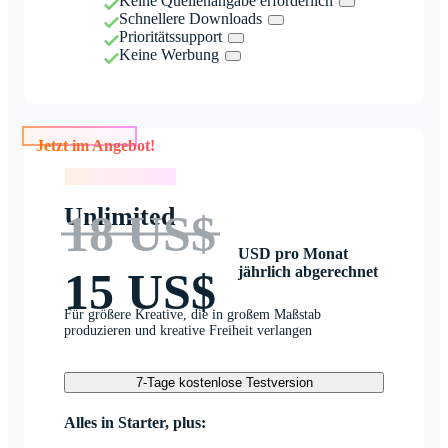
Keine Quellenangabe erforderlich
Schnellere Downloads
Prioritätssupport
Keine Werbung
Jetzt im Angebot!
Jetzt im Angebot!
Unlimited
18 US$
USD pro Monat
jährlich abgerechnet
15 US$
Für größere Kreative, die in großem Maßstab
produzieren und kreative Freiheit verlangen
7-Tage kostenlose Testversion
Alles in Starter, plus: