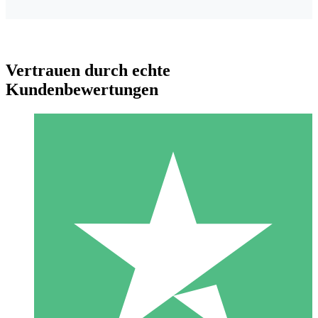
Vertrauen durch echte
Kundenbewertungen
Individuelle Credit-Pakete
Zahlen Sie nach Bedarf mit Download-Credits. Keine
monatliche Verpflichtung erforderlich.
1 Download
10
US$
00