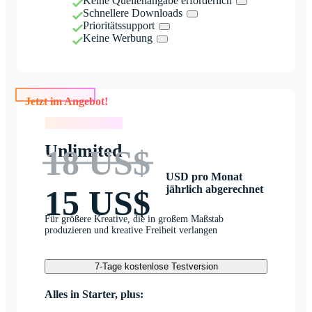
Keine Quellenangabe erforderlich
Schnellere Downloads
Prioritätssupport
Keine Werbung
Jetzt im Angebot!
Jetzt im Angebot!
Unlimited
18 US$
USD pro Monat
jährlich abgerechnet
15 US$
Für größere Kreative, die in großem Maßstab
produzieren und kreative Freiheit verlangen
7-Tage kostenlose Testversion
Alles in Starter, plus: