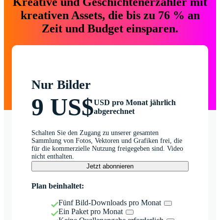
Kreative und Geschichtenerzähler mit
kreativen Assets, die bis zu 76 % an
Zeit und Budget einsparen.
Nur Bilder
9 US$
USD pro Monat jährlich
abgerechnet
Schalten Sie den Zugang zu unserer gesamten
Sammlung von Fotos, Vektoren und Grafiken frei, die
für die kommerzielle Nutzung freigegeben sind. Video
nicht enthalten.
Jetzt abonnieren
Plan beinhaltet:
Fünf Bild-Downloads pro Monat
Ein Paket pro Monat