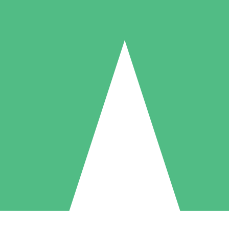
Individuelle Credit-Pakete
 nach Bedarf mit Download-Credits. Keine monatliche Verpflichtung er
1 Download
5 Downloads
10 Downloa
10
15
20
US$
00
US$
00
US$
0