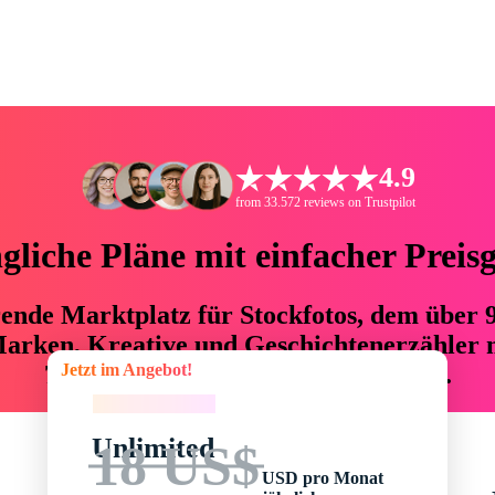
4.9
from 33.572 reviews on Trustpilot
liche Pläne mit einfacher Preis
hrende Marktplatz für Stockfotos, dem über
arken, Kreative und Geschichtenerzähler mi
Jetzt im Angebot!
76 % an Zeit und Budget einsparen.
Jetzt im Angebot!
Unlimited
18 US$
USD pro Monat