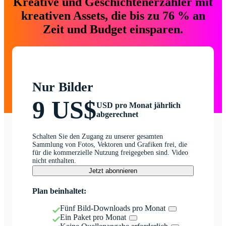
Kreative und Geschichtenerzähler mit
kreativen Assets, die bis zu 76 % an
Zeit und Budget einsparen.
Nur Bilder
9 US$
USD pro Monat jährlich
abgerechnet
Schalten Sie den Zugang zu unserer gesamten
Sammlung von Fotos, Vektoren und Grafiken frei, die
für die kommerzielle Nutzung freigegeben sind. Video
nicht enthalten.
Jetzt abonnieren
Plan beinhaltet:
Fünf Bild-Downloads pro Monat
Ein Paket pro Monat