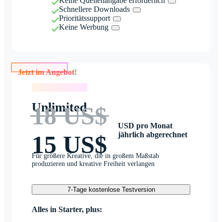
Keine Quellenangabe erforderlich
Schnellere Downloads
Prioritätssupport
Keine Werbung
Jetzt im Angebot!
Jetzt im Angebot!
Unlimited
18 US$
USD pro Monat
jährlich abgerechnet
15 US$
Für größere Kreative, die in großem Maßstab
produzieren und kreative Freiheit verlangen
7-Tage kostenlose Testversion
Alles in Starter, plus: