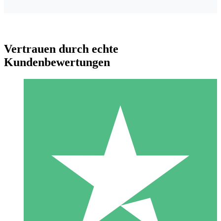
Vertrauen durch echte
Kundenbewertungen
Individuelle Credit-Pakete
Zahlen Sie nach Bedarf mit Download-Credits. Keine
monatliche Verpflichtung erforderlich.
1 Download
10
US$
00