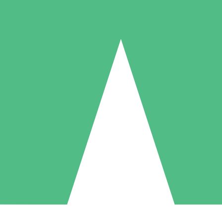
Individuelle Credit-Pakete
 nach Bedarf mit Download-Credits. Keine monatliche Verpflichtung er
1 Download
5 Downloads
10 Downloa
10
15
20
US$
00
US$
00
US$
0