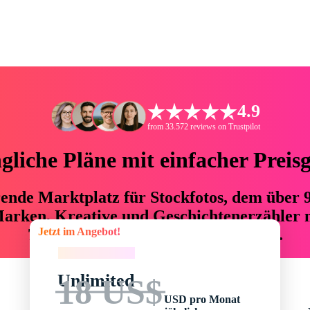
4.9
from 33.572 reviews on Trustpilot
liche Pläne mit einfacher Preis
hrende Marktplatz für Stockfotos, dem über
arken, Kreative und Geschichtenerzähler mi
Jetzt im Angebot!
76 % an Zeit und Budget einsparen.
Jetzt im Angebot!
Unlimited
18 US$
USD pro Monat