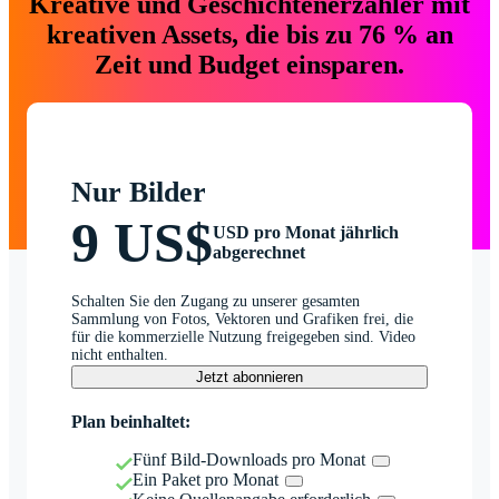
Kreative und Geschichtenerzähler mit
kreativen Assets, die bis zu 76 % an
Zeit und Budget einsparen.
Nur Bilder
9 US$
USD pro Monat jährlich
abgerechnet
Schalten Sie den Zugang zu unserer gesamten
Sammlung von Fotos, Vektoren und Grafiken frei, die
für die kommerzielle Nutzung freigegeben sind. Video
nicht enthalten.
Jetzt abonnieren
Plan beinhaltet:
Fünf Bild-Downloads pro Monat
Ein Paket pro Monat