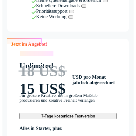
Keine Quellenangabe erforderlich
Schnellere Downloads
Prioritätssupport
Keine Werbung
Jetzt im Angebot!
Jetzt im Angebot!
Unlimited
18 US$
USD pro Monat
jährlich abgerechnet
15 US$
Für größere Kreative, die in großem Maßstab
produzieren und kreative Freiheit verlangen
7-Tage kostenlose Testversion
Alles in Starter, plus: