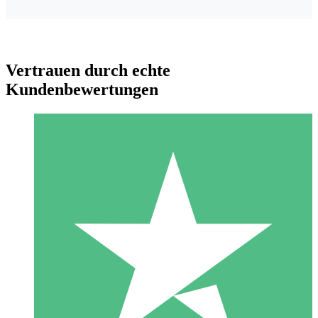
Vertrauen durch echte
Kundenbewertungen
Individuelle Credit-Pakete
Zahlen Sie nach Bedarf mit Download-Credits. Keine
monatliche Verpflichtung erforderlich.
1 Download
10
US$
00