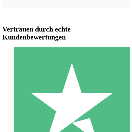
Vertrauen durch echte
Kundenbewertungen
Individuelle Credit-Pakete
Zahlen Sie nach Bedarf mit Download-Credits. Keine
monatliche Verpflichtung erforderlich.
1 Download
10
US$
00