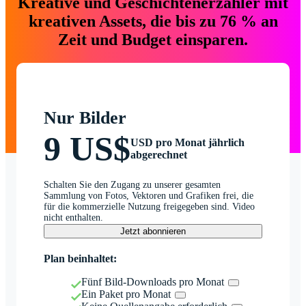
Kreative und Geschichtenerzähler mit
kreativen Assets, die bis zu 76 % an
Zeit und Budget einsparen.
Nur Bilder
9 US$
USD pro Monat jährlich
abgerechnet
Schalten Sie den Zugang zu unserer gesamten
Sammlung von Fotos, Vektoren und Grafiken frei, die
für die kommerzielle Nutzung freigegeben sind. Video
nicht enthalten.
Jetzt abonnieren
Plan beinhaltet:
Fünf Bild-Downloads pro Monat
Ein Paket pro Monat