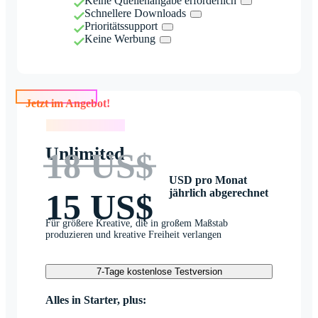
Keine Quellenangabe erforderlich
Schnellere Downloads
Prioritätssupport
Keine Werbung
Jetzt im Angebot!
Jetzt im Angebot!
Unlimited
18 US$
USD pro Monat
jährlich abgerechnet
15 US$
Für größere Kreative, die in großem Maßstab
produzieren und kreative Freiheit verlangen
7-Tage kostenlose Testversion
Alles in Starter, plus: