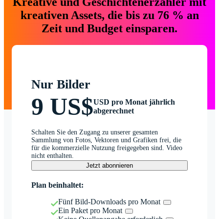
Kreative und Geschichtenerzähler mit
kreativen Assets, die bis zu 76 % an
Zeit und Budget einsparen.
Nur Bilder
9 US$
USD pro Monat jährlich
abgerechnet
Schalten Sie den Zugang zu unserer gesamten
Sammlung von Fotos, Vektoren und Grafiken frei, die
für die kommerzielle Nutzung freigegeben sind. Video
nicht enthalten.
Jetzt abonnieren
Plan beinhaltet:
Fünf Bild-Downloads pro Monat
Ein Paket pro Monat