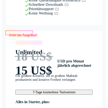
Keine Quellenangabe erforderlich
Schnellere Downloads
Prioritätssupport
Keine Werbung
Jetzt im Angebot!
Jetzt im Angebot!
Unlimited
18 US$
USD pro Monat
jährlich abgerechnet
15 US$
Für größere Kreative, die in großem Maßstab
produzieren und kreative Freiheit verlangen
7-Tage kostenlose Testversion
Alles in Starter, plus: