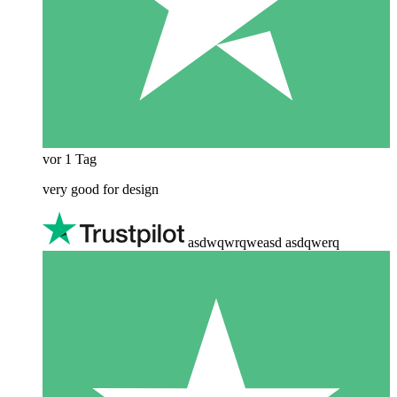
vor 1 Tag
very good for design
asdwqwrqweasd asdqwerq