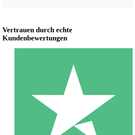
Vertrauen durch echte
Kundenbewertungen
Individuelle Credit-Pakete
Zahlen Sie nach Bedarf mit Download-Credits. Keine
monatliche Verpflichtung erforderlich.
1 Download
10
US$
00