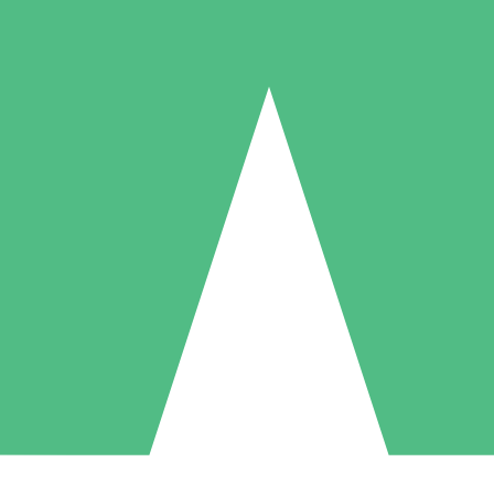
Individuelle Credit-Pakete
 nach Bedarf mit Download-Credits. Keine monatliche Verpflichtung er
1 Download
5 Downloads
10 Downloa
10
15
20
US$
00
US$
00
US$
0