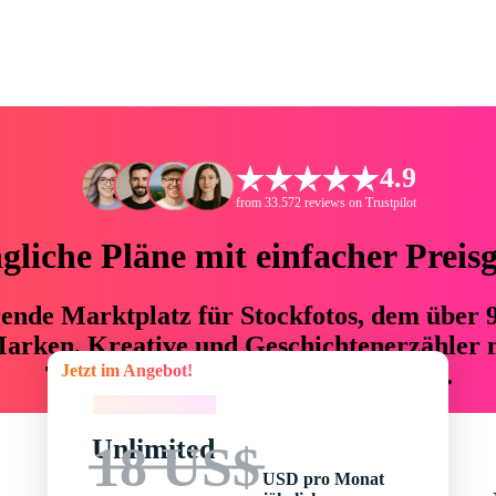
4.9
from 33.572 reviews on Trustpilot
liche Pläne mit einfacher Preis
hrende Marktplatz für Stockfotos, dem über
arken, Kreative und Geschichtenerzähler mi
Jetzt im Angebot!
76 % an Zeit und Budget einsparen.
Jetzt im Angebot!
Unlimited
18 US$
USD pro Monat