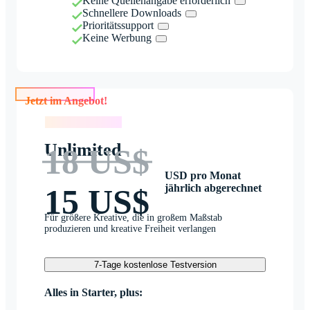
Keine Quellenangabe erforderlich
Schnellere Downloads
Prioritätssupport
Keine Werbung
Jetzt im Angebot!
Jetzt im Angebot!
Unlimited
18 US$
USD pro Monat
jährlich abgerechnet
15 US$
Für größere Kreative, die in großem Maßstab
produzieren und kreative Freiheit verlangen
7-Tage kostenlose Testversion
Alles in Starter, plus: