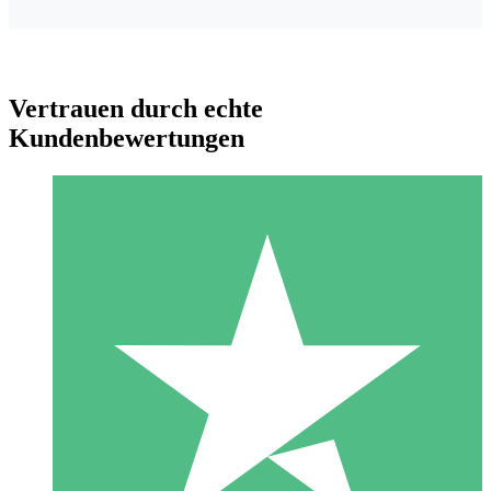
Vertrauen durch echte
Kundenbewertungen
Individuelle Credit-Pakete
Zahlen Sie nach Bedarf mit Download-Credits. Keine
monatliche Verpflichtung erforderlich.
1 Download
10
US$
00