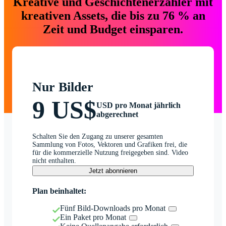
Kreative und Geschichtenerzähler mit
kreativen Assets, die bis zu 76 % an
Zeit und Budget einsparen.
Nur Bilder
9 US$
USD pro Monat jährlich
abgerechnet
Schalten Sie den Zugang zu unserer gesamten
Sammlung von Fotos, Vektoren und Grafiken frei, die
für die kommerzielle Nutzung freigegeben sind. Video
nicht enthalten.
Jetzt abonnieren
Plan beinhaltet:
Fünf Bild-Downloads pro Monat
Ein Paket pro Monat