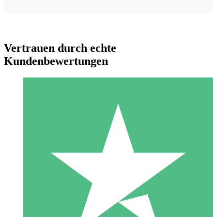
Vertrauen durch echte
Kundenbewertungen
Individuelle Credit-Pakete
Zahlen Sie nach Bedarf mit Download-Credits. Keine
monatliche Verpflichtung erforderlich.
1 Download
10
US$
00