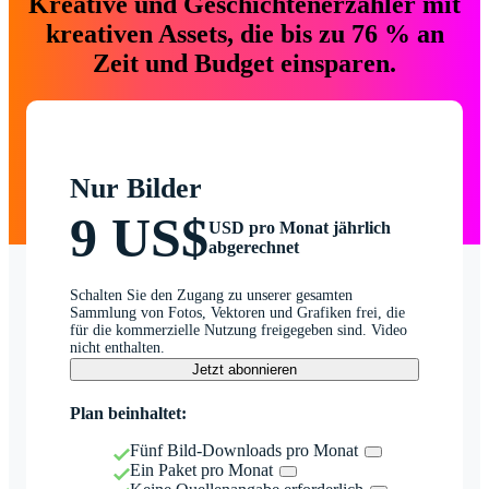
Kreative und Geschichtenerzähler mit
kreativen Assets, die bis zu 76 % an
Zeit und Budget einsparen.
Nur Bilder
9 US$
USD pro Monat jährlich
abgerechnet
Schalten Sie den Zugang zu unserer gesamten
Sammlung von Fotos, Vektoren und Grafiken frei, die
für die kommerzielle Nutzung freigegeben sind. Video
nicht enthalten.
Jetzt abonnieren
Plan beinhaltet:
Fünf Bild-Downloads pro Monat
Ein Paket pro Monat