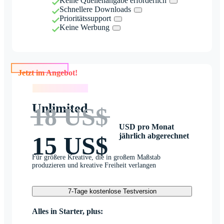
Keine Quellenangabe erforderlich
Schnellere Downloads
Prioritätssupport
Keine Werbung
Jetzt im Angebot!
Jetzt im Angebot!
Unlimited
18 US$
USD pro Monat
jährlich abgerechnet
15 US$
Für größere Kreative, die in großem Maßstab
produzieren und kreative Freiheit verlangen
7-Tage kostenlose Testversion
Alles in Starter, plus: