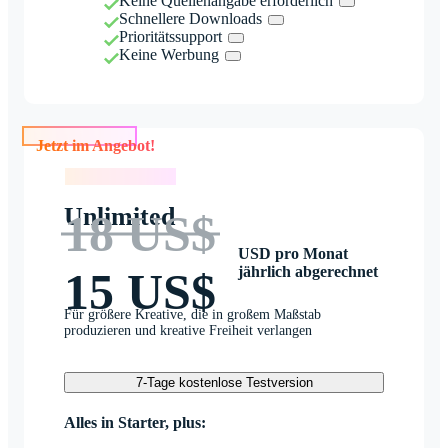
Keine Quellenangabe erforderlich
Schnellere Downloads
Prioritätssupport
Keine Werbung
Jetzt im Angebot!
Jetzt im Angebot!
Unlimited
18 US$
USD pro Monat
jährlich abgerechnet
15 US$
Für größere Kreative, die in großem Maßstab
produzieren und kreative Freiheit verlangen
7-Tage kostenlose Testversion
Alles in Starter, plus: