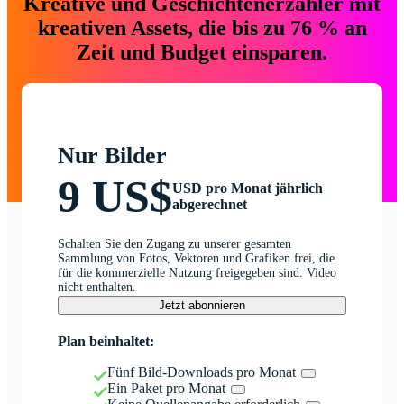
Kreative und Geschichtenerzähler mit
kreativen Assets, die bis zu 76 % an
Zeit und Budget einsparen.
Nur Bilder
9 US$
USD pro Monat jährlich
abgerechnet
Schalten Sie den Zugang zu unserer gesamten
Sammlung von Fotos, Vektoren und Grafiken frei, die
für die kommerzielle Nutzung freigegeben sind. Video
nicht enthalten.
Jetzt abonnieren
Plan beinhaltet:
Fünf Bild-Downloads pro Monat
Ein Paket pro Monat