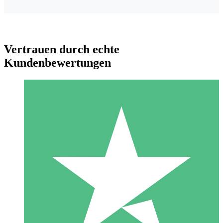
Vertrauen durch echte
Kundenbewertungen
Individuelle Credit-Pakete
Zahlen Sie nach Bedarf mit Download-Credits. Keine
monatliche Verpflichtung erforderlich.
1 Download
10
US$
00