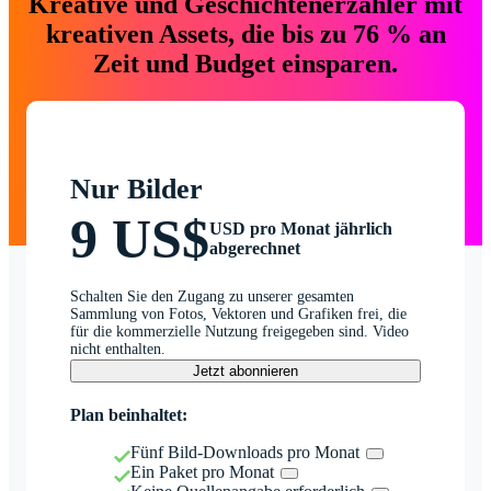
Kreative und Geschichtenerzähler mit
kreativen Assets, die bis zu 76 % an
Zeit und Budget einsparen.
Nur Bilder
9 US$
USD pro Monat jährlich
abgerechnet
Schalten Sie den Zugang zu unserer gesamten
Sammlung von Fotos, Vektoren und Grafiken frei, die
für die kommerzielle Nutzung freigegeben sind. Video
nicht enthalten.
Jetzt abonnieren
Plan beinhaltet:
Fünf Bild-Downloads pro Monat
Ein Paket pro Monat