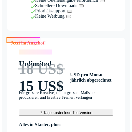
Keine Quellenangabe erforderlich
Schnellere Downloads
Prioritätssupport
Keine Werbung
Jetzt im Angebot!
Jetzt im Angebot!
Unlimited
18 US$
USD pro Monat
jährlich abgerechnet
15 US$
Für größere Kreative, die in großem Maßstab
produzieren und kreative Freiheit verlangen
7-Tage kostenlose Testversion
Alles in Starter, plus: