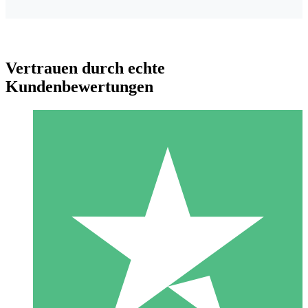
Vertrauen durch echte
Kundenbewertungen
Individuelle Credit-Pakete
Zahlen Sie nach Bedarf mit Download-Credits. Keine
monatliche Verpflichtung erforderlich.
1 Download
10
US$
00