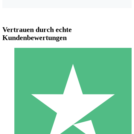
Vertrauen durch echte
Kundenbewertungen
Individuelle Credit-Pakete
Zahlen Sie nach Bedarf mit Download-Credits. Keine
monatliche Verpflichtung erforderlich.
1 Download
10
US$
00