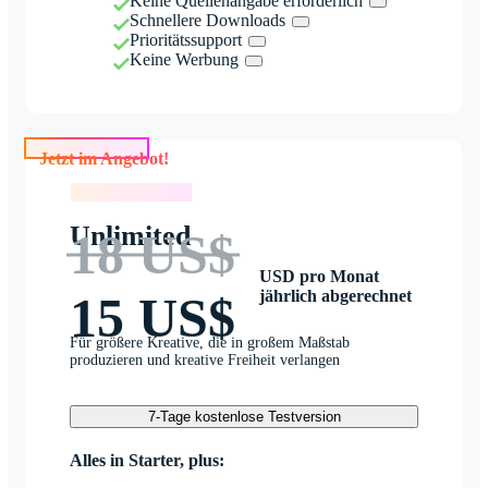
Keine Quellenangabe erforderlich
Schnellere Downloads
Prioritätssupport
Keine Werbung
Jetzt im Angebot!
Jetzt im Angebot!
Unlimited
18 US$
USD pro Monat
jährlich abgerechnet
15 US$
Für größere Kreative, die in großem Maßstab
produzieren und kreative Freiheit verlangen
7-Tage kostenlose Testversion
Alles in Starter, plus: