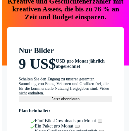
Kreative und Geschichtenerzähler mit
kreativen Assets, die bis zu 76 % an
Zeit und Budget einsparen.
Nur Bilder
9 US$
USD pro Monat jährlich
abgerechnet
Schalten Sie den Zugang zu unserer gesamten
Sammlung von Fotos, Vektoren und Grafiken frei, die
für die kommerzielle Nutzung freigegeben sind. Video
nicht enthalten.
Jetzt abonnieren
Plan beinhaltet:
Fünf Bild-Downloads pro Monat
Ein Paket pro Monat