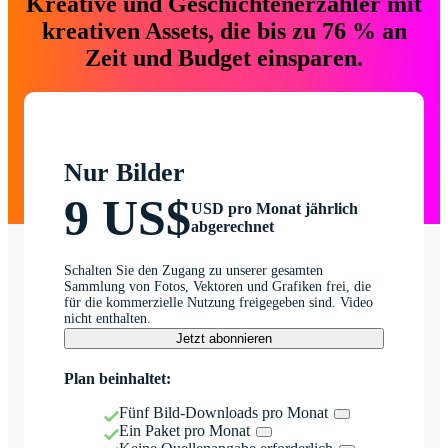
Kreative und Geschichtenerzähler mit
kreativen Assets, die bis zu 76 % an
Zeit und Budget einsparen.
Nur Bilder
9 US$
USD pro Monat jährlich
abgerechnet
Schalten Sie den Zugang zu unserer gesamten
Sammlung von Fotos, Vektoren und Grafiken frei, die
für die kommerzielle Nutzung freigegeben sind. Video
nicht enthalten.
Jetzt abonnieren
Plan beinhaltet:
Fünf Bild-Downloads pro Monat
Ein Paket pro Monat