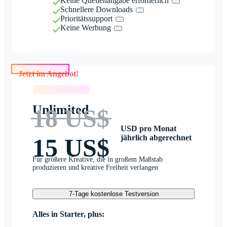
Keine Quellenangabe erforderlich
Schnellere Downloads
Prioritätssupport
Keine Werbung
Jetzt im Angebot!
Jetzt im Angebot!
Unlimited
18 US$
USD pro Monat
jährlich abgerechnet
15 US$
Für größere Kreative, die in großem Maßstab
produzieren und kreative Freiheit verlangen
7-Tage kostenlose Testversion
Alles in Starter, plus: