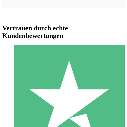
Vertrauen durch echte
Kundenbewertungen
Individuelle Credit-Pakete
Zahlen Sie nach Bedarf mit Download-Credits. Keine
monatliche Verpflichtung erforderlich.
1 Download
10
US$
00