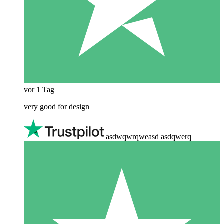
vor 1 Tag
very good for design
asdwqwrqweasd asdqwerq