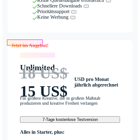
Keine Quellenangabe erforderlich
Schnellere Downloads
Prioritätssupport
Keine Werbung
Jetzt im Angebot!
Jetzt im Angebot!
Unlimited
18 US$
USD pro Monat
jährlich abgerechnet
15 US$
Für größere Kreative, die in großem Maßstab
produzieren und kreative Freiheit verlangen
7-Tage kostenlose Testversion
Alles in Starter, plus: