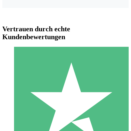
Vertrauen durch echte
Kundenbewertungen
Individuelle Credit-Pakete
Zahlen Sie nach Bedarf mit Download-Credits. Keine
monatliche Verpflichtung erforderlich.
1 Download
10
US$
00