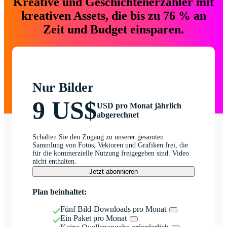
Kreative und Geschichtenerzähler mit
kreativen Assets, die bis zu 76 % an
Zeit und Budget einsparen.
Nur Bilder
9 US$
USD pro Monat jährlich
abgerechnet
Schalten Sie den Zugang zu unserer gesamten
Sammlung von Fotos, Vektoren und Grafiken frei, die
für die kommerzielle Nutzung freigegeben sind. Video
nicht enthalten.
Jetzt abonnieren
Plan beinhaltet:
Fünf Bild-Downloads pro Monat
Ein Paket pro Monat