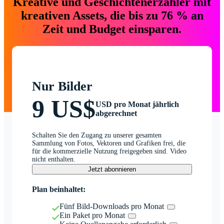
Kreative und Geschichtenerzähler mit
kreativen Assets, die bis zu 76 % an
Zeit und Budget einsparen.
Nur Bilder
9 US$
USD pro Monat jährlich
abgerechnet
Schalten Sie den Zugang zu unserer gesamten
Sammlung von Fotos, Vektoren und Grafiken frei, die
für die kommerzielle Nutzung freigegeben sind. Video
nicht enthalten.
Jetzt abonnieren
Plan beinhaltet:
Fünf Bild-Downloads pro Monat
Ein Paket pro Monat