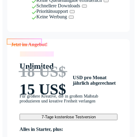
Keine Quellenangabe erforderlich
Schnellere Downloads
Prioritätssupport
Keine Werbung
Jetzt im Angebot!
Jetzt im Angebot!
Unlimited
18 US$
USD pro Monat
jährlich abgerechnet
15 US$
Für größere Kreative, die in großem Maßstab
produzieren und kreative Freiheit verlangen
7-Tage kostenlose Testversion
Alles in Starter, plus: