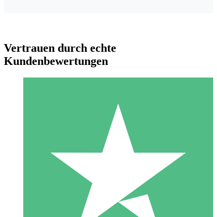
Vertrauen durch echte
Kundenbewertungen
Individuelle Credit-Pakete
Zahlen Sie nach Bedarf mit Download-Credits. Keine
monatliche Verpflichtung erforderlich.
1 Download
10
US$
00