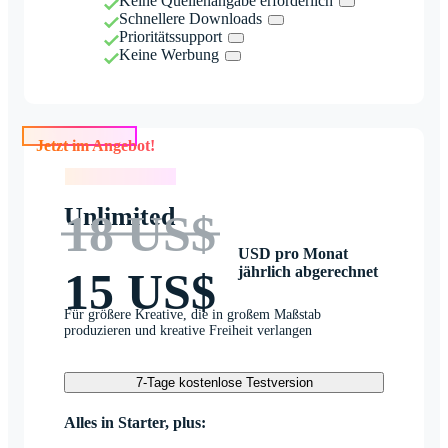
Keine Quellenangabe erforderlich
Schnellere Downloads
Prioritätssupport
Keine Werbung
Jetzt im Angebot!
Jetzt im Angebot!
Unlimited
18 US$
USD pro Monat
jährlich abgerechnet
15 US$
Für größere Kreative, die in großem Maßstab
produzieren und kreative Freiheit verlangen
7-Tage kostenlose Testversion
Alles in Starter, plus: