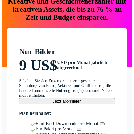
Kreative und Geschichtenerzähler mit
kreativen Assets, die bis zu 76 % an
Zeit und Budget einsparen.
Nur Bilder
9 US$
USD pro Monat jährlich
abgerechnet
Schalten Sie den Zugang zu unserer gesamten
Sammlung von Fotos, Vektoren und Grafiken frei, die
für die kommerzielle Nutzung freigegeben sind. Video
nicht enthalten.
Jetzt abonnieren
Plan beinhaltet:
Fünf Bild-Downloads pro Monat
Ein Paket pro Monat