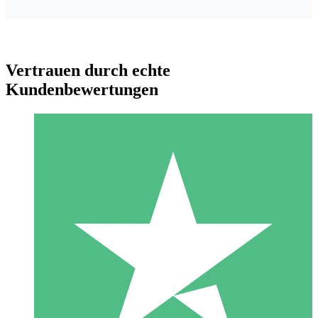
Vertrauen durch echte
Kundenbewertungen
Individuelle Credit-Pakete
Zahlen Sie nach Bedarf mit Download-Credits. Keine
monatliche Verpflichtung erforderlich.
1 Download
10
US$
00