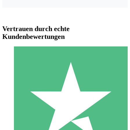
Vertrauen durch echte
Kundenbewertungen
Individuelle Credit-Pakete
Zahlen Sie nach Bedarf mit Download-Credits. Keine
monatliche Verpflichtung erforderlich.
1 Download
10
US$
00