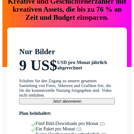
Kreative und Geschichtenerzähler mit
kreativen Assets, die bis zu 76 % an
Zeit und Budget einsparen.
Nur Bilder
9 US$
USD pro Monat jährlich
abgerechnet
Schalten Sie den Zugang zu unserer gesamten
Sammlung von Fotos, Vektoren und Grafiken frei, die
für die kommerzielle Nutzung freigegeben sind. Video
nicht enthalten.
Jetzt abonnieren
Plan beinhaltet:
Fünf Bild-Downloads pro Monat
Ein Paket pro Monat