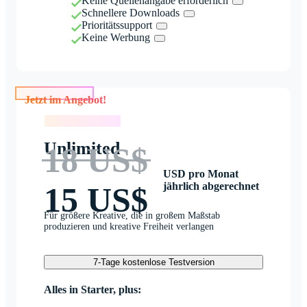
Keine Quellenangabe erforderlich
Schnellere Downloads
Prioritätssupport
Keine Werbung
Jetzt im Angebot!
Jetzt im Angebot!
Unlimited
18 US$
USD pro Monat
jährlich abgerechnet
15 US$
Für größere Kreative, die in großem Maßstab
produzieren und kreative Freiheit verlangen
7-Tage kostenlose Testversion
Alles in Starter, plus: