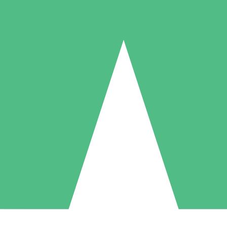
Individuelle Credit-Pakete
 nach Bedarf mit Download-Credits. Keine monatliche Verpflichtung er
1 Download
5 Downloads
10 Downloa
10
15
20
US$
00
US$
00
US$
0