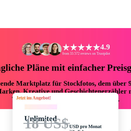
4.9
from 33.572 reviews on Trustpilot
liche Pläne mit einfacher Preis
hrende Marktplatz für Stockfotos, dem über
arken, Kreative und Geschichtenerzähler mi
Jetzt im Angebot!
76 % an Zeit und Budget einsparen.
Jetzt im Angebot!
Unlimited
18 US$
USD pro Monat