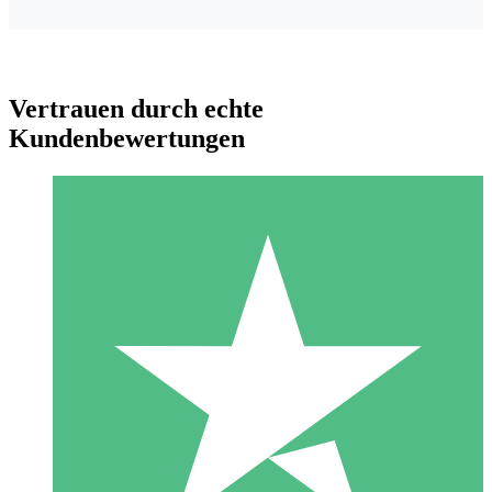
Vertrauen durch echte
Kundenbewertungen
Individuelle Credit-Pakete
Zahlen Sie nach Bedarf mit Download-Credits. Keine
monatliche Verpflichtung erforderlich.
1 Download
10
US$
00