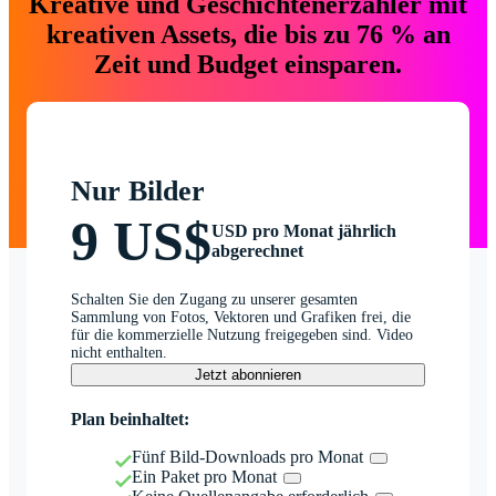
Kreative und Geschichtenerzähler mit
kreativen Assets, die bis zu 76 % an
Zeit und Budget einsparen.
Nur Bilder
9 US$
USD pro Monat jährlich
abgerechnet
Schalten Sie den Zugang zu unserer gesamten
Sammlung von Fotos, Vektoren und Grafiken frei, die
für die kommerzielle Nutzung freigegeben sind. Video
nicht enthalten.
Jetzt abonnieren
Plan beinhaltet:
Fünf Bild-Downloads pro Monat
Ein Paket pro Monat