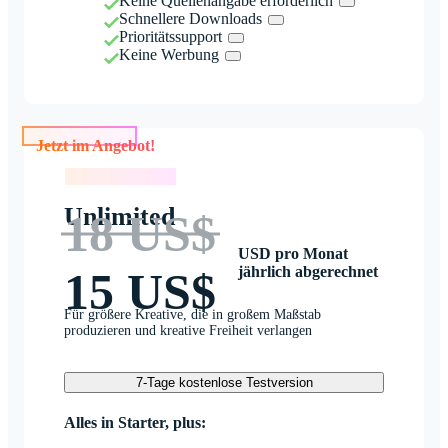
Keine Quellenangabe erforderlich
Schnellere Downloads
Prioritätssupport
Keine Werbung
Jetzt im Angebot!
Jetzt im Angebot!
Unlimited
18 US$
USD pro Monat
jährlich abgerechnet
15 US$
Für größere Kreative, die in großem Maßstab
produzieren und kreative Freiheit verlangen
7-Tage kostenlose Testversion
Alles in Starter, plus: