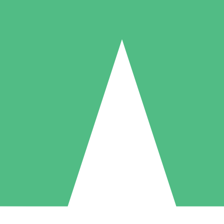
Individuelle Credit-Pakete
 nach Bedarf mit Download-Credits. Keine monatliche Verpflichtung er
1 Download
5 Downloads
10 Downloa
10
15
20
US$
00
US$
00
US$
0