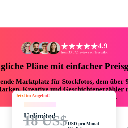
4.9
from 33.572 reviews on Trustpilot
liche Pläne mit einfacher Preis
hrende Marktplatz für Stockfotos, dem über
arken, Kreative und Geschichtenerzähler mi
Jetzt im Angebot!
76 % an Zeit und Budget einsparen.
Jetzt im Angebot!
Unlimited
18 US$
USD pro Monat