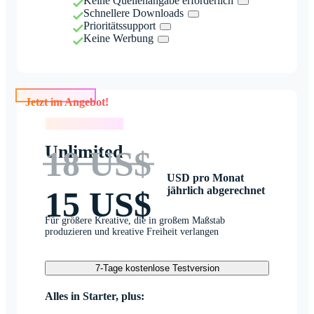
Keine Quellenangabe erforderlich
Schnellere Downloads
Prioritätssupport
Keine Werbung
Jetzt im Angebot!
Jetzt im Angebot!
Unlimited
18 US$
USD pro Monat
jährlich abgerechnet
15 US$
Für größere Kreative, die in großem Maßstab
produzieren und kreative Freiheit verlangen
7-Tage kostenlose Testversion
Alles in Starter, plus: