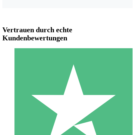
Vertrauen durch echte
Kundenbewertungen
Individuelle Credit-Pakete
Zahlen Sie nach Bedarf mit Download-Credits. Keine
monatliche Verpflichtung erforderlich.
1 Download
10
US$
00