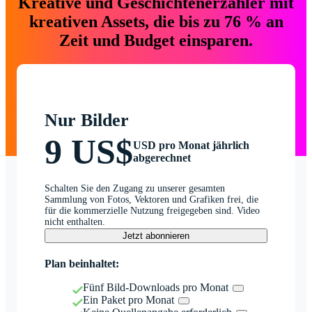
Kreative und Geschichtenerzähler mit
kreativen Assets, die bis zu 76 % an
Zeit und Budget einsparen.
Nur Bilder
9 US$
USD pro Monat jährlich
abgerechnet
Schalten Sie den Zugang zu unserer gesamten
Sammlung von Fotos, Vektoren und Grafiken frei, die
für die kommerzielle Nutzung freigegeben sind. Video
nicht enthalten.
Jetzt abonnieren
Plan beinhaltet:
Fünf Bild-Downloads pro Monat
Ein Paket pro Monat