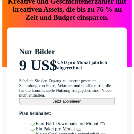
Kreative und Geschichtenerzähler mit
kreativen Assets, die bis zu 76 % an
Zeit und Budget einsparen.
Nur Bilder
9 US$
USD pro Monat jährlich
abgerechnet
Schalten Sie den Zugang zu unserer gesamten
Sammlung von Fotos, Vektoren und Grafiken frei, die
für die kommerzielle Nutzung freigegeben sind. Video
nicht enthalten.
Jetzt abonnieren
Plan beinhaltet:
Fünf Bild-Downloads pro Monat
Ein Paket pro Monat