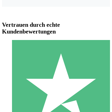
Vertrauen durch echte
Kundenbewertungen
Individuelle Credit-Pakete
Zahlen Sie nach Bedarf mit Download-Credits. Keine
monatliche Verpflichtung erforderlich.
1 Download
10
US$
00