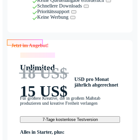
Keine Quellenangabe erforderlich
Schnellere Downloads
Prioritätssupport
Keine Werbung
Jetzt im Angebot!
Jetzt im Angebot!
Unlimited
18 US$
USD pro Monat
jährlich abgerechnet
15 US$
Für größere Kreative, die in großem Maßstab
produzieren und kreative Freiheit verlangen
7-Tage kostenlose Testversion
Alles in Starter, plus: