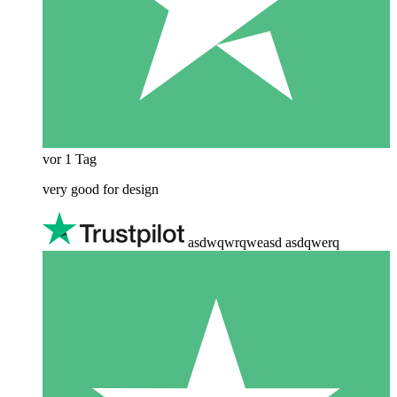
vor 1 Tag
very good for design
asdwqwrqweasd asdqwerq