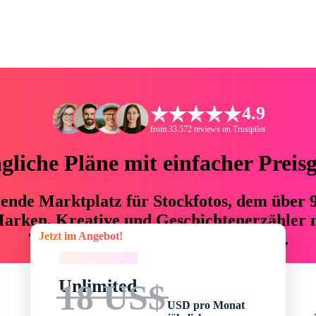
4.9
from 33.572 reviews on Trustpilot
liche Pläne mit einfacher Preis
hrende Marktplatz für Stockfotos, dem über
arken, Kreative und Geschichtenerzähler mi
Jetzt im Angebot!
76 % an Zeit und Budget einsparen.
Jetzt im Angebot!
Unlimited
18 US$
USD pro Monat