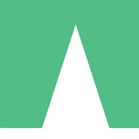
Individuelle Credit-Pakete
 nach Bedarf mit Download-Credits. Keine monatliche Verpflichtung er
1 Download
5 Downloads
10 Downloa
10
15
20
US$
00
US$
00
US$
0