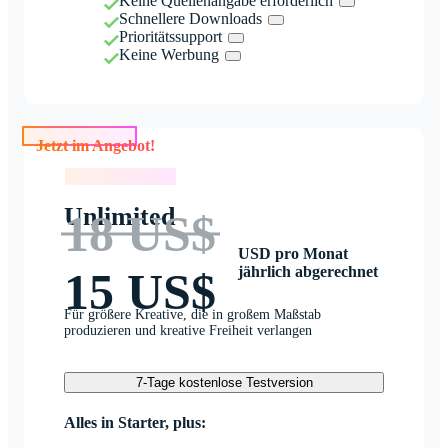
Keine Quellenangabe erforderlich
Schnellere Downloads
Prioritätssupport
Keine Werbung
Jetzt im Angebot!
Jetzt im Angebot!
Unlimited
18 US$
USD pro Monat
jährlich abgerechnet
15 US$
Für größere Kreative, die in großem Maßstab
produzieren und kreative Freiheit verlangen
7-Tage kostenlose Testversion
Alles in Starter, plus: