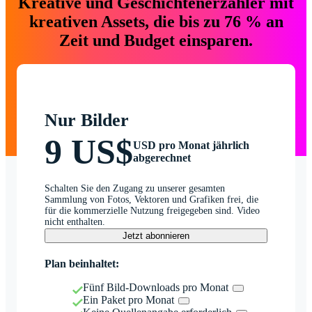
Kreative und Geschichtenerzähler mit
kreativen Assets, die bis zu 76 % an
Zeit und Budget einsparen.
Nur Bilder
9 US$
USD pro Monat jährlich
abgerechnet
Schalten Sie den Zugang zu unserer gesamten
Sammlung von Fotos, Vektoren und Grafiken frei, die
für die kommerzielle Nutzung freigegeben sind. Video
nicht enthalten.
Jetzt abonnieren
Plan beinhaltet:
Fünf Bild-Downloads pro Monat
Ein Paket pro Monat