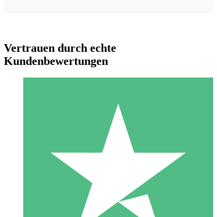
Vertrauen durch echte
Kundenbewertungen
Individuelle Credit-Pakete
Zahlen Sie nach Bedarf mit Download-Credits. Keine
monatliche Verpflichtung erforderlich.
1 Download
10
US$
00