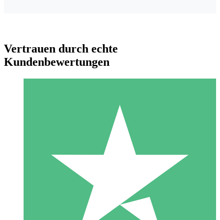
Vertrauen durch echte
Kundenbewertungen
Individuelle Credit-Pakete
Zahlen Sie nach Bedarf mit Download-Credits. Keine
monatliche Verpflichtung erforderlich.
1 Download
10
US$
00