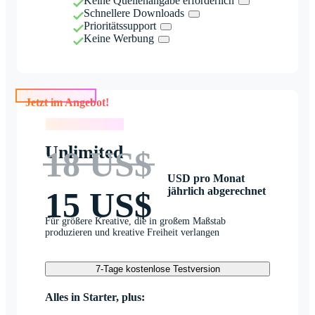
Keine Quellenangabe erforderlich
Schnellere Downloads
Prioritätssupport
Keine Werbung
Jetzt im Angebot!
Jetzt im Angebot!
Unlimited
18 US$
USD pro Monat
jährlich abgerechnet
15 US$
Für größere Kreative, die in großem Maßstab
produzieren und kreative Freiheit verlangen
7-Tage kostenlose Testversion
Alles in Starter, plus: