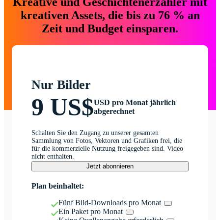
Kreative und Geschichtenerzähler mit
kreativen Assets, die bis zu 76 % an
Zeit und Budget einsparen.
Nur Bilder
9 US$
USD pro Monat jährlich
abgerechnet
Schalten Sie den Zugang zu unserer gesamten
Sammlung von Fotos, Vektoren und Grafiken frei, die
für die kommerzielle Nutzung freigegeben sind. Video
nicht enthalten.
Jetzt abonnieren
Plan beinhaltet:
Fünf Bild-Downloads pro Monat
Ein Paket pro Monat