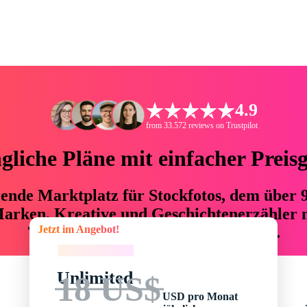
4.9
from 33.572 reviews on Trustpilot
liche Pläne mit einfacher Preis
hrende Marktplatz für Stockfotos, dem über
arken, Kreative und Geschichtenerzähler mi
Jetzt im Angebot!
76 % an Zeit und Budget einsparen.
Jetzt im Angebot!
Unlimited
18 US$
USD pro Monat