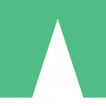
Individuelle Credit-Pakete
 nach Bedarf mit Download-Credits. Keine monatliche Verpflichtung er
1 Download
5 Downloads
10 Downloa
10
15
20
US$
00
US$
00
US$
0