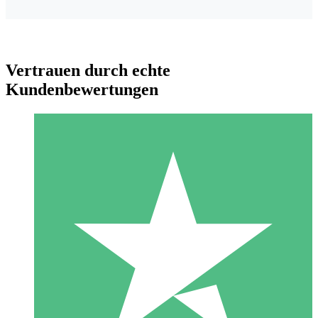
Vertrauen durch echte
Kundenbewertungen
Individuelle Credit-Pakete
Zahlen Sie nach Bedarf mit Download-Credits. Keine
monatliche Verpflichtung erforderlich.
1 Download
10
US$
00