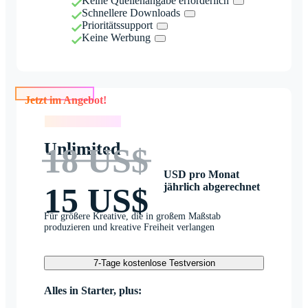
Keine Quellenangabe erforderlich
Schnellere Downloads
Prioritätssupport
Keine Werbung
Jetzt im Angebot!
Jetzt im Angebot!
Unlimited
18 US$
USD pro Monat
jährlich abgerechnet
15 US$
Für größere Kreative, die in großem Maßstab
produzieren und kreative Freiheit verlangen
7-Tage kostenlose Testversion
Alles in Starter, plus: