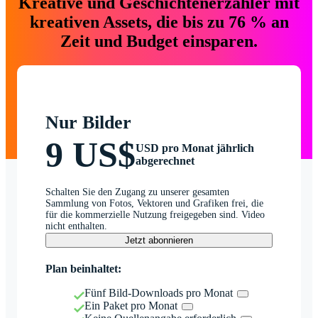
Kreative und Geschichtenerzähler mit
kreativen Assets, die bis zu 76 % an
Zeit und Budget einsparen.
Nur Bilder
9 US$
USD pro Monat jährlich
abgerechnet
Schalten Sie den Zugang zu unserer gesamten
Sammlung von Fotos, Vektoren und Grafiken frei, die
für die kommerzielle Nutzung freigegeben sind. Video
nicht enthalten.
Jetzt abonnieren
Plan beinhaltet:
Fünf Bild-Downloads pro Monat
Ein Paket pro Monat