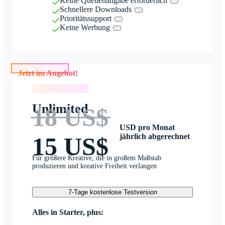
Keine Quellenangabe erforderlich
Schnellere Downloads
Prioritätssupport
Keine Werbung
Jetzt im Angebot!
Jetzt im Angebot!
Unlimited
18 US$
USD pro Monat
jährlich abgerechnet
15 US$
Für größere Kreative, die in großem Maßstab
produzieren und kreative Freiheit verlangen
7-Tage kostenlose Testversion
Alles in Starter, plus: