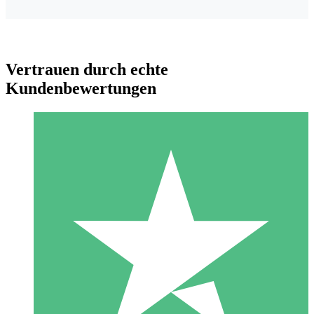
Vertrauen durch echte
Kundenbewertungen
Individuelle Credit-Pakete
Zahlen Sie nach Bedarf mit Download-Credits. Keine
monatliche Verpflichtung erforderlich.
1 Download
10
US$
00