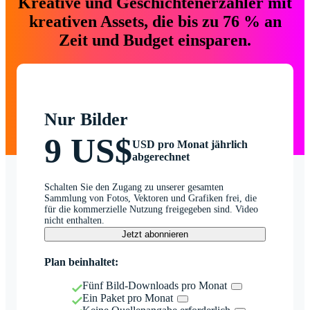
Kreative und Geschichtenerzähler mit
kreativen Assets, die bis zu 76 % an
Zeit und Budget einsparen.
Nur Bilder
9 US$
USD pro Monat jährlich
abgerechnet
Schalten Sie den Zugang zu unserer gesamten
Sammlung von Fotos, Vektoren und Grafiken frei, die
für die kommerzielle Nutzung freigegeben sind. Video
nicht enthalten.
Jetzt abonnieren
Plan beinhaltet:
Fünf Bild-Downloads pro Monat
Ein Paket pro Monat